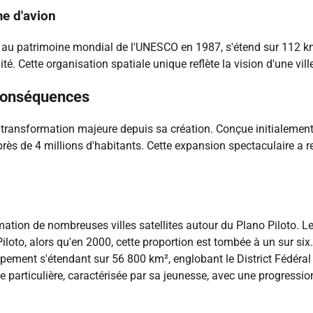
me d'avion
é au patrimoine mondial de l'UNESCO en 1987, s'étend sur 112 km
é. Cette organisation spatiale unique reflète la vision d'une ville
conséquences
transformation majeure depuis sa création. Conçue initialement p
de 4 millions d'habitants. Cette expansion spectaculaire a rede
tion de nombreuses villes satellites autour du Plano Piloto. Les 
loto, alors qu'en 2000, cette proportion est tombée à un sur six. 
oppement s'étendant sur 56 800 km², englobant le District Fédér
 particulière, caractérisée par sa jeunesse, avec une progress