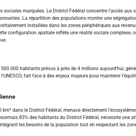
és sociales marquées. Le District Fédéral concentre l'accès aux s
ronnantes. La répartition des populations montre une ségrégation
joritairement installées dans les zones périphériques aux reven
tte configuration spatiale reflète une réalité sociale complexe, o
que.
 500 000 habitants prévus à près de 4 millions aujourd'hui, gén
 l'UNESCO, fait face à des enjeux majeurs pour maintenir l'équil
lienne
00 km² dans le District Fédéral, menace directement l'écosystème
ésormais 83% des habitants du District Fédéral, nécessite une att
 intégrant les besoins de la population tout en respectant les zon