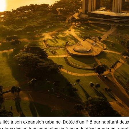
rs liés à son expansion urbaine. Dotée d'un PIB par habitant deux
n place des actions concrètes en faveur du développement durab