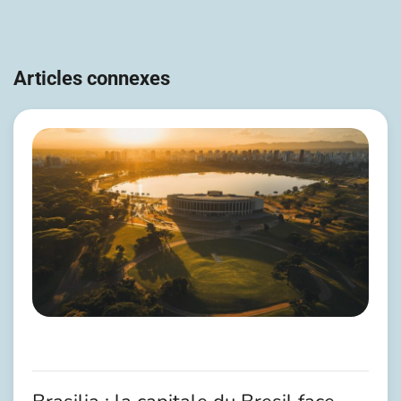
Navigation
de
Articles connexes
l’article